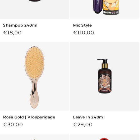
Shampoo 240ml
Mix Style
Preço
€18,00
Preço
€110,00
normal
normal
Rosa Gold | Prosperidade
Leave In 240ml
Preço
€30,00
Preço
€29,00
normal
normal