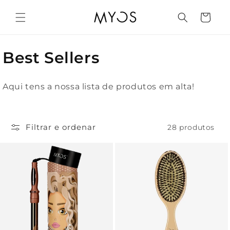
Saltar
para o
Carrinho
conteúdo
C
Best Sellers
o
Aqui tens a nossa lista de produtos em alta!
l
e
Filtrar e ordenar
28 produtos
ç
ã
o
: