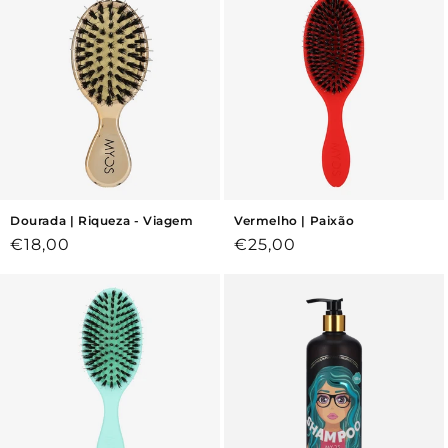
Dourada | Riqueza - Viagem
Vermelho | Paixão
Preço
€18,00
Preço
€25,00
normal
normal