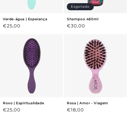
Esgotado
Verde-água | Esperança
Shampoo 480ml
Preço
€25,00
Preço
€30,00
normal
normal
Roxo | Espiritualidade
Rosa | Amor - Viagem
Preço
€25,00
Preço
€18,00
normal
normal