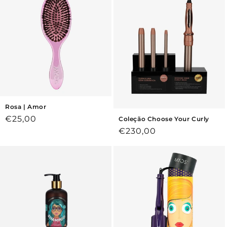
Rosa | Amor
Preço
€25,00
Coleção Choose Your Curly
normal
Preço
€230,00
normal