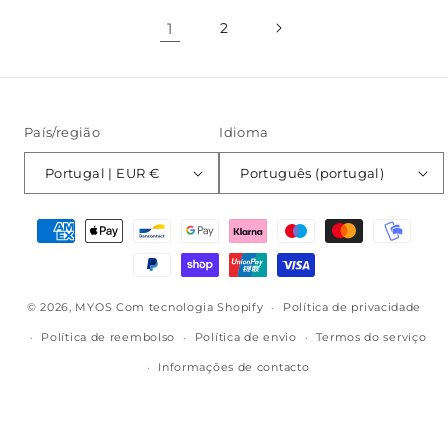
1
2
País/região
Idioma
Portugal | EUR €
Português (portugal)
Métodos
de
pagamento
© 2026,
MYOS
Com tecnologia Shopify
Política de privacidade
Política de reembolso
Política de envio
Termos do serviço
Informações de contacto